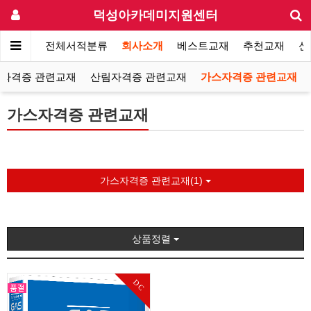
덕성아카데미지원센터
전체서적분류
회사소개
베스트교재
추천교재
신
자격증 관련교재
산림자격증 관련교재
가스자격증 관련교재
가스자격증 관련교재
가스자격증 관련교재(1)
상품정렬
DC