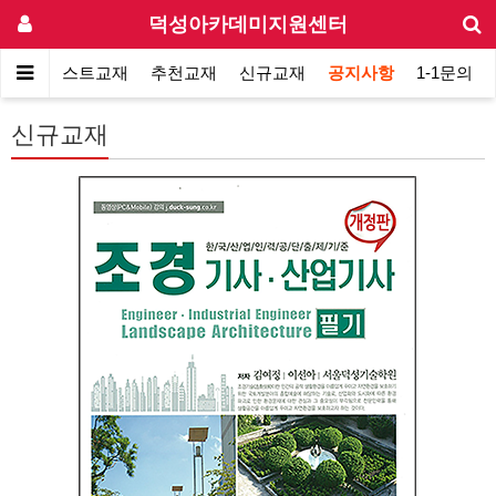
덕성아카데미지원센터
소개
베스트교재
추천교재
신규교재
공지사항
1-1문의
신규교재