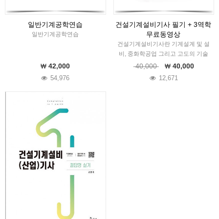
일반기계공학연습
건설기계설비기사 필기 + 3역학
무료동영상
일반기계공학연습
건설기계설비기사란 기계설계 및 설
비, 중화학공업 그리고 고도의 기술
집약적 산업 등의 기계관련 산업분야
42,000
40,000
40,000
에 종사할 전문기술인력을 양성하고
54,976
12,671
자하여 제정된 국가기술자격증이다.
본 수험서는 건설기계설비기사 필기
시험을 준비하는…