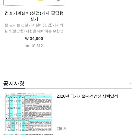
건설기계설비(산업)기사 필답형
실기
본 교재는 건설기계설비(산업)기사의
실기(필답형) 시험을 대비하는 수험생
들을 위한 수험서이다. 저자는 다년간
34,000
강의 경험을 토대로 출제문제를 분석
10,512
하여 본 교재를 집필하였다. 이 책의
주 내용은 기계요소설계, 공정관리,…
공지사항
+
2026년 국가기술자격검정 시행일정
관리자